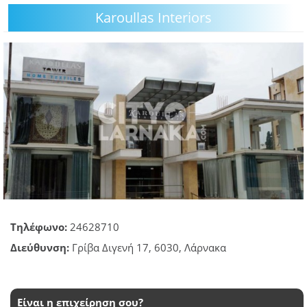
Karoullas Interiors
GOING OUT
ΕΠΙΧΕΙΡΗΣΕΙΣ
ΘΕΣΕΙΣ ΕΡΓΑΣΙΑΣ
PODCAST
ΠΡΟΣΩΠΑ
ΛΑΡΝΑΚΑ 2030
ΣΥΝΔΕΣΜΟΙ
Τηλέφωνο:
24628710
ΠΕΡΙΣΣΟΤΕΡΑ
Διεύθυνση:
Γρίβα Διγενή 17, 6030, Λάρνακα
Είναι η επιχείρηση σου?