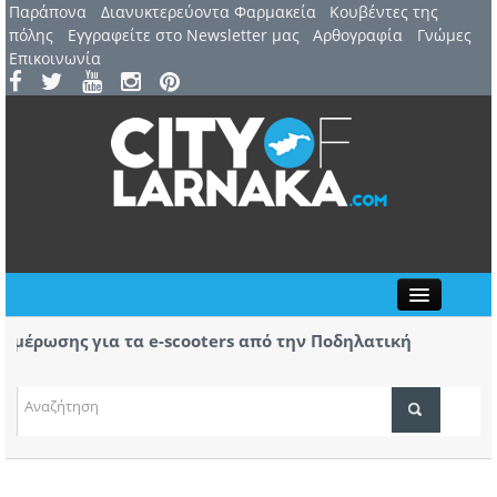
Παράπονα
Διανυκτερεύοντα Φαρμακεία
Kουβέντες της
πόλης
Εγγραφείτε στο Newsletter μας
Αρθογραφία
Γνώμες
Επικοινωνία
Close
ημέρωσης για τα e-scooters από την Ποδηλατική
Α
ρνακας
α
(
ΤΟΠΙΚΑ ΝΕΑ
ΑΤΖΕΝΤΑ