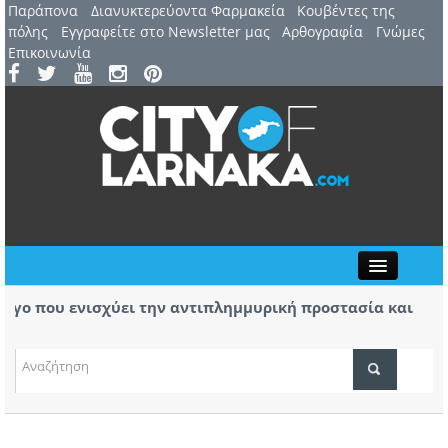
Παράπονα
Διανυκτερεύοντα Φαρμακεία
Kουβέντες της
πόλης
Εγγραφείτε στο Newsletter μας
Αρθογραφία
Γνώμες
Επικοινωνία
Close
ργο που ενισχύει την αντιπλημμυρική προστασία και
Β
κόνα της περιοχής
όρισμα της φωτιάς στο Καλό Χωριό ο Πάλμας- «Ουδέν
Σ
χ
ΤΟΠΙΚΑ ΝΕΑ
ΑΤΖΕΝΤΑ