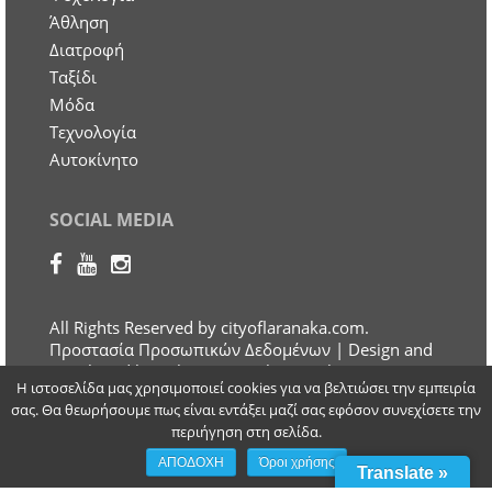
Άθληση
Διατροφή
Ταξίδι
Μόδα
Τεχνολογία
Αυτοκίνητο
SOCIAL MEDIA
All Rights Reserved by cityoflaranaka.com.
Προστασία Προσωπικών Δεδομένων
| Design and
Developed by Otherview Web & Marketing
Η ιστοσελίδα μας χρησιμοποιεί cookies για να βελτιώσει την εμπειρία
Solutions
σας. Θα θεωρήσουμε πως είναι εντάξει μαζί σας εφόσον συνεχίσετε την
περιήγηση στη σελίδα.
ΑΠΟΔΟΧΗ
Όροι χρήσης
Translate »