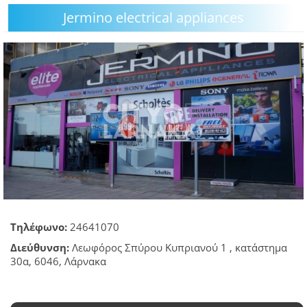
Jermino electrical appliances
GOING OUT
ΕΠΙΧΕΙΡΗΣΕΙΣ
ΘΕΣΕΙΣ ΕΡΓΑΣΙΑΣ
PODCAST
ΠΡΟΣΩΠΑ
ΛΑΡΝΑΚΑ 2030
ΣΥΝΔΕΣΜΟΙ
Τηλέφωνο:
24641070
ΠΕΡΙΣΣΟΤΕΡΑ
Διεύθυνση:
Λεωφόρος Σπύρου Κυπριανού 1 , κατάστημα
30α, 6046, Λάρνακα