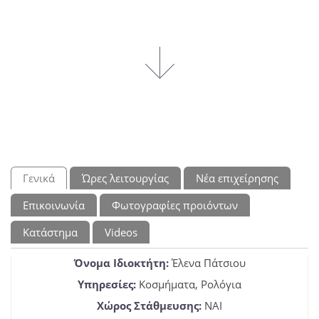
Γενικά
Ώρες λειτουργίας
Νέα επιχείρησης
Επικοινωνία
Φωτογραφίες προιόντων
Κατάστημα
Videos
Όνομα Ιδιοκτήτη:
Έλενα Πάτσιου
Υπηρεσίες:
Κοσμήματα, Ρολόγια
Χώρος Στάθμευσης:
NAI