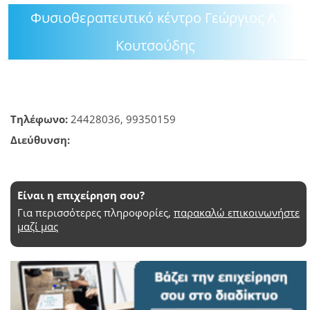
Φυσιοθεραπευτικό κέντρο Γεώργιος Λ.
GOING OUT
Κουτσούδης
ΕΠΙΧΕΙΡΗΣΕΙΣ
ΘΕΣΕΙΣ ΕΡΓΑΣΙΑΣ
PODCAST
Τηλέφωνο:
24428036, 99350159
Διεύθυνση:
ΠΡΟΣΩΠΑ
ΛΑΡΝΑΚΑ 2030
Είναι η επιχείρηση σου?
Για περισσότερες πληροφορίες,
παρακαλώ επικοινωνήστε
ΣΥΝΔΕΣΜΟΙ
μαζί μας
ΠΕΡΙΣΣΟΤΕΡΑ