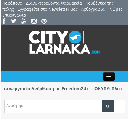
Παράπονα
Διανυκτερεύοντα Φαρμακεία
Kουβέντες της
πόλης
Εγγραφείτε στο Newsletter μας
Αρθογραφία
Γνώμες
Επικοινωνία
Close
η συνεργασία Ανόρθωση με Freedom24
ΟΚΥΠΥ: Πλατινέν
Λάρνακας
ΤΟΠΙΚΑ ΝΕΑ
η συνεργασία Ανόρθωση με Freedom24
ΑΤΖΕΝΤΑ