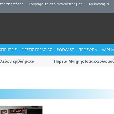
τες της πόλης
Εγγραφείτε στο Newsletter μας
Αρθογραφία
ΧΕΙΡΗΣΕΙΣ
ΘΕΣΕΙΣ ΕΡΓΑΣΙΑΣ
PODCAST
ΠΡΟΣΩΠΑ
ΛΑΡΝΑ
ολείων εμβλήματα
Πορεία Μνήμης Ισάακ-Σολωμού:
Αύριο η μεγάλη πορεία «με οδη