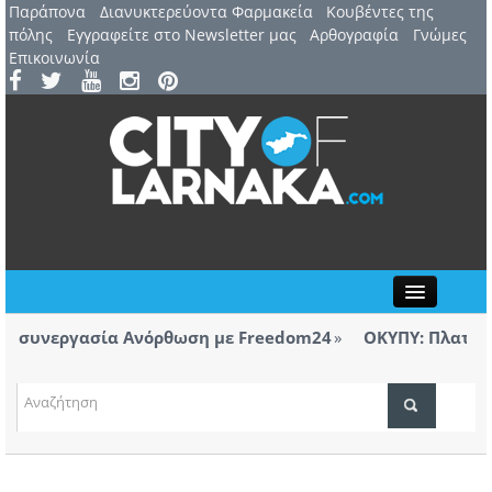
Παράπονα
Διανυκτερεύοντα Φαρμακεία
Kουβέντες της
πόλης
Εγγραφείτε στο Newsletter μας
Αρθογραφία
Γνώμες
Επικοινωνία
Close
 η συνεργασία Ανόρθωση με Freedom24
ΟΚΥΠΥ: Πλατινέν
Λάρνακας
ΤΟΠΙΚΑ ΝΕΑ
 η συνεργασία Ανόρθωση με Freedom24
ΑΤΖΕΝΤΑ