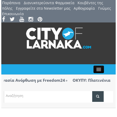
Παράπονα
Διανυκτερεύοντα Φαρμακεία
Kουβέντες της
πόλης
Εγγραφείτε στο Newsletter μας
Αρθογραφία
Γνώμες
Επικοινωνία
Close
α Ανόρθωση με Freedom24
ΟΚΥΠΥ: Πλατινένια διεθνής δι
Λάρνακας
ΤΟΠΙΚΑ ΝΕΑ
α Ανόρθωση με Freedom24
ΑΤΖΕΝΤΑ