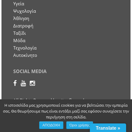
Υγεία
Ψυχολογία
Άθληση
Διατροφή
Ταξίδι
Μόδα
Τεχνολογία
Αυτοκίνητο
SOCIAL MEDIA
All Rights Reserved by cityoflaranaka.com.
Η ιστοσελίδα μας χρησιμοποιεί cookies για να βελτιώσει την εμπειρία
Προστασία Προσωπικών Δεδομένων
| Design and
σας. Θα θεωρήσουμε πως είναι εντάξει μαζί σας εφόσον συνεχίσετε την
Developed by Otherview Web & Marketing
περιήγηση στη σελίδα.
Solutions
ΑΠΟΔΟΧΗ
Όροι χρήσης
Translate »