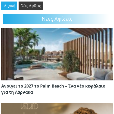
Αρχική
GOING OUT
Νέες Αφίξεις
Νέες Αφίξεις
ΕΠΙΧΕΙΡΗΣΕΙΣ
ΘΕΣΕΙΣ ΕΡΓΑΣΙΑΣ
PODCAST
ΠΡΟΣΩΠΑ
ΛΑΡΝΑΚΑ 2030
ΣΥΝΔΕΣΜΟΙ
Ανοίγει το 2027 το Palm Beach – Ένα νέο κεφάλαιο
ΠΕΡΙΣΣΟΤΕΡΑ
για τη Λάρνακα