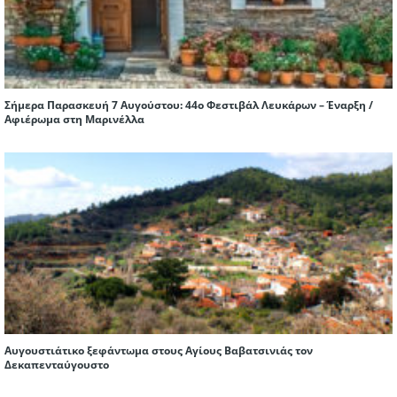
Σήμερα Παρασκευή 7 Αυγούστου: 44ο Φεστιβάλ Λευκάρων – Έναρξη /
Αφιέρωμα στη Μαρινέλλα
Αυγουστιάτικο ξεφάντωμα στους Αγίους Βαβατσινιάς τον
Δεκαπενταύγουστο