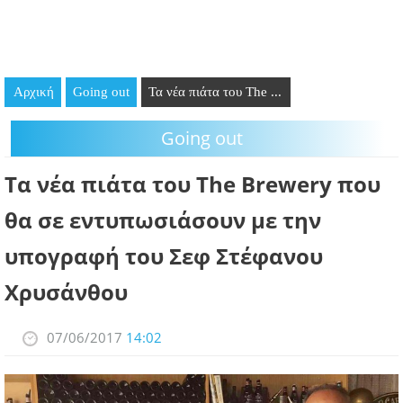
GOING OUT
ΕΠΙΧΕΙΡΗΣΕΙΣ
Αρχική
Going out
Τα νέα πιάτα του The ...
ΘΕΣΕΙΣ ΕΡΓΑΣΙΑΣ
Going out
PODCAST
Τα νέα πιάτα του The Brewery που
ΠΡΟΣΩΠΑ
θα σε εντυπωσιάσουν με την
ΛΑΡΝΑΚΑ 2030
υπογραφή του Σεφ Στέφανου
ΣΥΝΔΕΣΜΟΙ
Χρυσάνθου
ΠΕΡΙΣΣΟΤΕΡΑ
07/06/2017
14:02