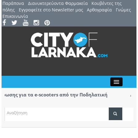
Παράπονα
Διανυκτερεύοντα Φαρμακεία
Kουβέντες της
πόλης
Εγγραφείτε στο Newsletter μας
Αρθογραφία
Γνώμες
Επικοινωνία
Close
ης για τα e-scooters από την Ποδηλατική
Αερ. Λά
αφίξεις
(ΒΙΝΤΕΟ
ΤΟΠΙΚΑ ΝΕΑ
ΑΤΖΕΝΤΑ