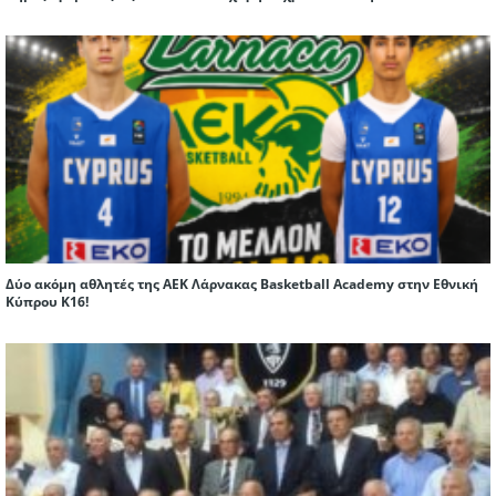
Δύο ακόμη αθλητές της ΑΕΚ Λάρνακας Basketball Academy στην Εθνική
Κύπρου Κ16!