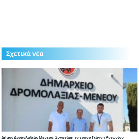
Σχετικά νέα
Δήμος Δρομολαξιάς Μενεού: Συνεχάρη το χρυσό Γιάννη Αντωνίου