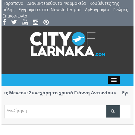
Παράπονα
Διανυκτερεύοντα Φαρμακεία
Kουβέντες της
πόλης
Εγγραφείτε στο Newsletter μας
Αρθογραφία
Γνώμες
Επικοινωνία
Close
 Μενεού: Συνεχάρη το χρυσό Γιάννη Αντωνίου
Εγκαινιά
ορολόγητα τσιγάρα βρέθηκαν σε ταξί με προορισμό
Λάρνα
ΤΟΠΙΚΑ ΝΕΑ
ΑΤΖΕΝΤΑ