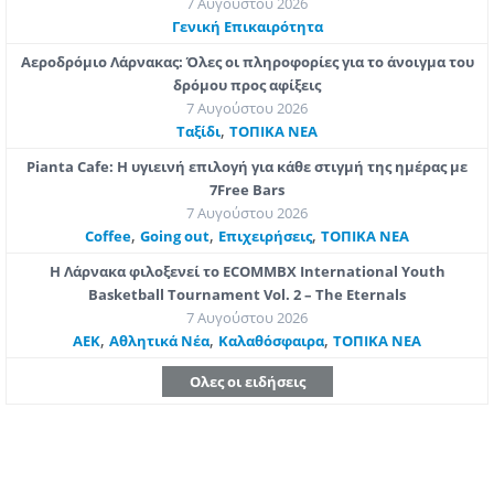
7 Αυγούστου 2026
Γενική Επικαιρότητα
Αεροδρόμιο Λάρνακας: Όλες οι πληροφορίες για το άνοιγμα του
δρόμου προς αφίξεις
7 Αυγούστου 2026
,
Ταξίδι
ΤΟΠΙΚΑ ΝΕΑ
Pianta Cafe: Η υγιεινή επιλογή για κάθε στιγμή της ημέρας με
7Free Bars
7 Αυγούστου 2026
,
,
,
Coffee
Going out
Επιχειρήσεις
ΤΟΠΙΚΑ ΝΕΑ
Η Λάρνακα φιλοξενεί το ECOMMBX International Youth
Basketball Tournament Vol. 2 – The Eternals
7 Αυγούστου 2026
,
,
,
ΑΕΚ
Αθλητικά Νέα
Καλαθόσφαιρα
ΤΟΠΙΚΑ ΝΕΑ
Ολες οι ειδήσεις