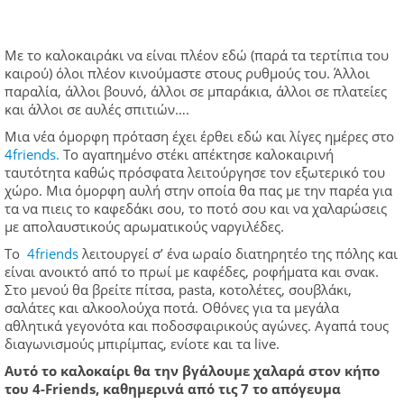
Με το καλοκαιράκι να είναι πλέον εδώ (παρά τα τερτίπια του
καιρού) όλοι πλέον κινούμαστε στους ρυθμούς του. Άλλοι
παραλία, άλλοι βουνό, άλλοι σε μπαράκια, άλλοι σε πλατείες
και άλλοι σε αυλές σπιτιών….
Μια νέα όμορφη πρόταση έχει έρθει εδώ και λίγες ημέρες στο
4friends.
Το αγαπημένο στέκι απέκτησε καλοκαιρινή
ταυτότητα καθώς πρόσφατα λειτούργησε τον εξωτερικό του
χώρο. Μια όμορφη αυλή στην οποία θα πας με την παρέα για
τα να πιεις το καφεδάκι σου, το ποτό σου και να χαλαρώσεις
με απολαυστικούς αρωματικούς ναργιλέδες.
To
4friends
λειτουργεί σ’ ένα ωραίο διατηρητέο της πόλης και
είναι ανοικτό από το πρωί με καφέδες, ροφήματα και σνακ.
Στο μενού θα βρείτε πίτσα, pasta, κοτολέτες, σουβλάκι,
σαλάτες και αλκοολούχα ποτά. Οθόνες για τα μεγάλα
αθλητικά γεγονότα και ποδοσφαιρικούς αγώνες. Αγαπά τους
διαγωνισμούς μπιρίμπας, ενίοτε και τα live.
Αυτό το καλοκαίρι θα την βγάλουμε χαλαρά στον κήπο
του 4-Friends, καθημερινά από τις 7 το απόγευμα