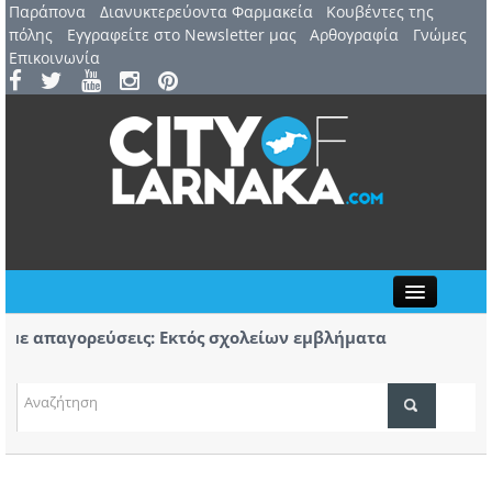
Παράπονα
Διανυκτερεύοντα Φαρμακεία
Kουβέντες της
πόλης
Εγγραφείτε στο Newsletter μας
Αρθογραφία
Γνώμες
Επικοινωνία
Close
 απαγορεύσεις: Εκτός σχολείων εμβλήματα
Πορεί
δων
Αύριο
7 Αυγούστου: 44ο Φεστιβάλ Λευκάρων – Έναρξη /
Πρώτο
ΤΟΠΙΚΑ ΝΕΑ
ινέλλα
κομμά
ΑΤΖΕΝΤΑ