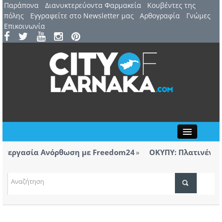
Παράπονα
Διανυκτερεύοντα Φαρμακεία
Kουβέντες της
πόλης
Εγγραφείτε στο Newsletter μας
Αρθογραφία
Γνώμες
Επικοινωνία
Close
εργασία Ανόρθωση με Freedom24
ΟΚΥΠΥ: Πλατινένια διε
Λάρνακας
ΤΟΠΙΚΑ ΝΕΑ
εργασία Ανόρθωση με Freedom24
ΑΤΖΕΝΤΑ