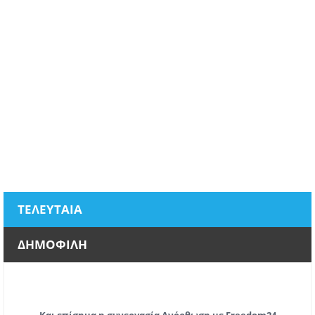
ΤΕΛΕΥΤΑΙΑ
ΔΗΜΟΦΙΛΗ
Και επίσημα η συνεργασία Ανόρθωση με Freedom24