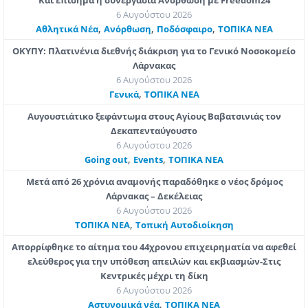
6 Αυγούστου 2026
,
,
,
Αθλητικά Νέα
Ανόρθωση
Ποδόσφαιρο
ΤΟΠΙΚΑ ΝΕΑ
ΟΚΥΠΥ: Πλατινένια διεθνής διάκριση για το Γενικό Νοσοκομείο
Λάρνακας
6 Αυγούστου 2026
,
Γενικά
ΤΟΠΙΚΑ ΝΕΑ
Αυγουστιάτικο ξεφάντωμα στους Αγίους Βαβατσινιάς τον
Δεκαπενταύγουστο
6 Αυγούστου 2026
,
,
Going out
Εvents
ΤΟΠΙΚΑ ΝΕΑ
Μετά από 26 χρόνια αναμονής παραδόθηκε ο νέος δρόμος
Λάρνακας – Δεκέλειας
6 Αυγούστου 2026
,
ΤΟΠΙΚΑ ΝΕΑ
Τοπική Αυτοδιοίκηση
Απορρίφθηκε το αίτημα του 44χρονου επιχειρηματία να αφεθεί
ελεύθερος για την υπόθεση απειλών και εκβιασμών-Στις
Κεντρικές μέχρι τη δίκη
6 Αυγούστου 2026
,
Aστυνομικά νέα
ΤΟΠΙΚΑ ΝΕΑ