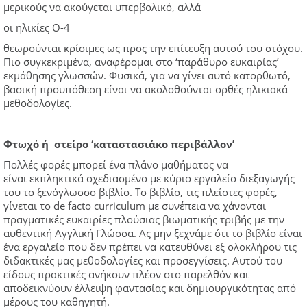
μερικούς να ακούγεται υπερβολικό, αλλά
οι ηλικίες Ο-4
θεωρούνται κρίσιμες ως προς την επίτευξη αυτού του στόχου.
Πιο συγκεκριμένα, αναφέρομαι στο ‘παράθυρο ευκαιρίας’
εκμάθησης γλωσσών. Φυσικά, για να γίνει αυτό κατορθωτό,
βασική προυπόθεση είναι να ακολοθούνται ορθές ηλικιακά
μεθοδολογίες.
Φτωχό ή στείρο ‘καταστασιάκο περιβάλλον’
Πολλές φορές μπορεί ένα πλάνο μαθήματος να
είναι εκπληκτικά σχεδιασμένο με κύριο εργαλείο διεξαγωγής
του το ξενόγλωσσο βιβλίο. Το βιβλίο, τις πλείστες φορές,
γίνεται το de facto curriculum με συνέπεια να χάνονται
πραγματικές ευκαιρίες πλούσιας βιωματικής τριβής με την
αυθεντική Αγγλική Γλώσσα. Ας μην ξεχνάμε ότι το βιβλίο είναι
ένα εργαλείο που δεν πρέπει να κατευθύνει εξ ολοκλήρου τις
διδακτικές μας μεθοδολογίες και προσεγγίσεις. Αυτού του
είδους πρακτικές ανήκουν πλέον στο παρελθόν και
αποδεικνύουν έλλειψη φαντασίας και δημιουργικότητας από
μέρους του καθηγητή.