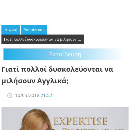
GOING OUT
ΕΠΙΧΕΙΡΗΣΕΙΣ
Αρχική
Εκπαίδευση
ΘΕΣΕΙΣ ΕΡΓΑΣΙΑΣ
Γιατί πολλοί δυσκολεύονται να μιλήσουν ...
PODCAST
Εκπαίδευση
ΠΡΟΣΩΠΑ
Γιατί πολλοί δυσκολεύονται να
ΛΑΡΝΑΚΑ 2030
μιλήσουν Αγγλικά;
ΣΥΝΔΕΣΜΟΙ
10/05/2018
21:52
ΠΕΡΙΣΣΟΤΕΡΑ