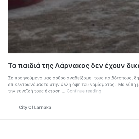
Τα παιδιά της Λάρνακας δεν έχουν δι
Σε προηγούμενο μας άρθρο αναδείξαμε τους παιδότοπους, δημ
επικεντρωνόμαστε στην άλλη όψη του νομίσματος. Με λύπη μ
Τα
την ευνοϊκή τους έκταση …
Continue reading
παιδιά
της
City Of Larnaka
Λάρνακας
δεν
έχουν
δικαίωματα…