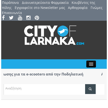
Παράπονα
Διανυκτερεύοντα Φαρμακεία
Kουβέντες της
πόλης
Εγγραφείτε στο Newsletter μας
Αρθογραφία
Γνώμες
Επικοινωνία
Close
ης για τα e-scooters από την Ποδηλατική
Αερ. Λά
αφίξεις
(ΒΙΝΤΕΟ
ΤΟΠΙΚΑ ΝΕΑ
ΑΤΖΕΝΤΑ