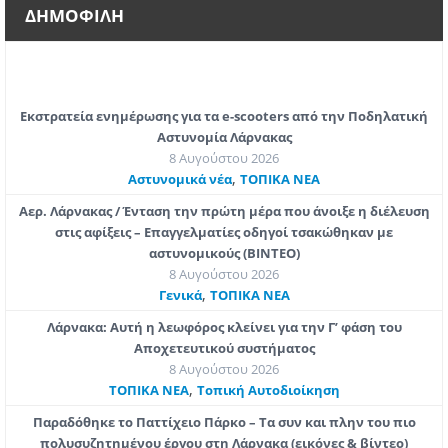
ΔΗΜΟΦΙΛΗ
Εκστρατεία ενημέρωσης για τα e-scooters από την Ποδηλατική
Αστυνομία Λάρνακας
8 Αυγούστου 2026
,
Aστυνομικά νέα
ΤΟΠΙΚΑ ΝΕΑ
Αερ. Λάρνακας / Ένταση την πρώτη μέρα που άνοιξε η διέλευση
στις αφίξεις – Επαγγελματίες οδηγοί τσακώθηκαν με
αστυνομικούς (ΒΙΝΤΕΟ)
8 Αυγούστου 2026
,
Γενικά
ΤΟΠΙΚΑ ΝΕΑ
Λάρνακα: Αυτή η λεωφόρος κλείνει για την Γ’ φάση του
Αποχετευτικού συστήματος
8 Αυγούστου 2026
,
ΤΟΠΙΚΑ ΝΕΑ
Τοπική Αυτοδιοίκηση
Παραδόθηκε το Παττίχειο Πάρκο – Τα συν και πλην του πιο
πολυσυζητημένου έργου στη Λάρνακα (εικόνες & βίντεο)