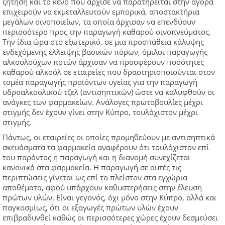
ζήτηση και το κενό που άρχισε να παρατηρείται στην αγορά
επιχειρούν να εκμεταλλευτούν εμπορικά, αποστακτήρια
μεγάλων οινοποιείων, τα οποία άρχισαν να επενδύουν
περισσότερο προς την παραγωγή καθαρού οινοπνεύματος.
Την ίδια ώρα στο εξωτερικό, σε μια προσπάθεια κάλυψης
ενδεχόμενης έλλειψης βασικών πόρων, όμιλοι παραγωγής
αλκοολούχων ποτών άρχισαν να προσφέρουν ποσότητες
καθαρού αλκοόλ σε εταιρείες που δραστηριοποιούνται στον
τομέα παραγωγής προϊόντων υγείας για την παραγωγή
υδροαλκοολικού τζελ (αντισηπτικών) ώστε να καλυφθούν οι
ανάγκες των φαρμακείων. Ανάλογες πρωτοβουλίες μέχρι
στιγμής δεν έχουν γίνει στην Κύπρο, τουλάχιστον μέχρι
στιγμής.
Πάντως, οι εταιρείες οι οποίες προμηθεύουν με αντισηπτικά
σκευάσματα τα φαρμακεία αναφέρουν ότι τουλάχιστον επί
του παρόντος η παραγωγή και η διανομή συνεχίζεται
κανονικά στα φαρμακεία. Η παραγωγή σε αυτές τις
περιπτώσεις γίνεται ως επί το πλείστον στα εγχώρια
αποθέματα, αφού υπάρχουν καθυστερήσεις στην έλευση
πρώτων υλών. Είναι γεγονός, όχι μόνο στην Κύπρο, αλλά και
παγκοσμίως, ότι οι εξαγωγές πρώτων υλών έχουν
επιβραδυνθεί καθώς οι περισσότερες χώρες έχουν δεσμεύσει