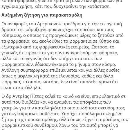
κάποια φάρμακα, γίνεται κράτηση όλων των φαρμάκων για
εγχώρια χρήση, κάτι που δυσχεραίνει την κατάσταση.
Αυξημένη ζήτηση για παρακεταμόλη
Οι αναφορές του Αμερικανού προέδρου για την ευεργετική
δράστη της υδροξυχλωροκίνης έχει επηρεάσει και τους
Κύπριους, ο οποίος τις προηγούμενες μέρες το ζητούσε από
τα φαρμακεία, και ακολούθως τα φαρμακεία σε Κύπρο και
εξωτερικό από τις φαρμακευτικές εταιρείες. Ωστόσο, το
γεγονός ότι πρόκειται για συνταγογραφούμενο φάρμακο,
αλλά και το γεγονός ότι δεν υπήρχε στα στοκ των
φαρμακοποιών, έδωσαν έγκαιρα το μήνυμα στον κόσμο.
Ανάλογη συμπεριφορά επιδεικνύεται και για άλλες ουσίες
όπως η μεφλοκίνη κατά της ελονοσίας, καθώς και άλλα
φάρμακα, τα οποία, ωστόσο, δεν είναι αποδεδειγμένα ότι
είναι τα κατάλληλα.
Ο δρ Αντρέας Πίττας καλεί το κοινό να είναι επιφυλακτικό σε
αυτά που διαβάζει και να αναμένει τις αποφάσεις των
γιατρών για την καταλληλότητα οποιουδήποτε σκευάσματος
για συγκεκριμένες ασθένειες. Υπάρχει παράλληλα αυξημένη
ζήτηση της παρακεταμόλης, αλλά όπως εξηγεί η πρόεδρος του
φαρμακευτικού συνδέσμου, λόγω του ότι αυτό μπορεί να