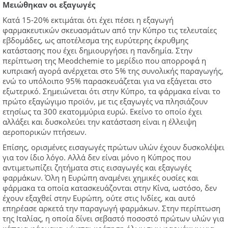
Μειώθηκαν οι εξαγωγές
Κατά 15-20% εκτιμάται ότι έχει πέσει η εξαγωγή
φαρμακευτικών σκευασμάτων από την Κύπρο τις τελευταίες
εβδομάδες, ως αποτέλεσμα της ευρύτερης έκρυθμης
κατάστασης που έχει δημιουργήσει η πανδημία. Στην
περίπτωση της Meodchemie το μερίδιο που απορροφά η
κυπριακή αγορά ανέρχεται στο 5% της συνολικής παραγωγής,
ενώ το υπόλοιπο 95% παρασκευάζεται για να εξάγεται στο
εξωτερικό. Σημειώνεται ότι στην Κύπρο, τα φάρμακα είναι το
πρώτο εξαγώγιμο προϊόν, με τις εξαγωγές να πλησιάζουν
ετησίως τα 300 εκατομμύρια ευρώ. Εκείνο το οποίο έχει
αλλάξει και δυσκολεύει την κατάσταση είναι η έλλειψη
αεροπορικών πτήσεων.
Επίσης, ορισμένες εισαγωγές πρώτων υλών έχουν δυσκολέψει
για τον ίδιο λόγο. Αλλά δεν είναι μόνο η Κύπρος που
αντιμετωπίζει ζητήματα στις εισαγωγές και εξαγωγές
φαρμάκων. Όλη η Ευρώπη αναμένει χημικές ουσίες και
φάρμακα τα οποία κατασκευάζονται στην Κίνα, ωστόσο, δεν
έχουν εξαχθεί στην Ευρώπη, ούτε στις Ινδίες, και αυτό
επηρέασε αρκετά την παραγωγή φαρμάκων. Στην περίπτωση
της Ιταλίας, η οποία δίνει σεβαστό ποσοστό πρώτων υλών για