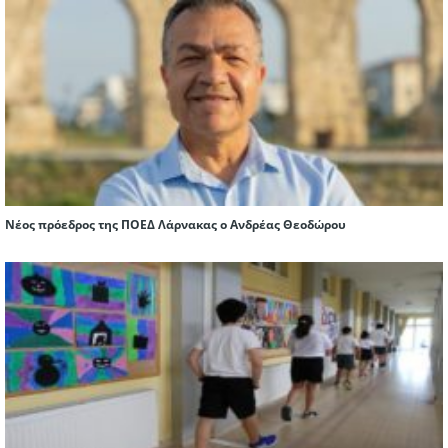
Νέος πρόεδρος της ΠΟΕΔ Λάρνακας ο Ανδρέας Θεοδώρου