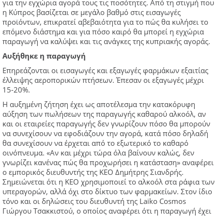
για την εγχώρια αγορά τους τις ποσότητες. Από τη στιγμή που
η Κύπρος βασίζεται σε μεγάλο βαθμό στις εισαγωγές
προϊόντων, επικρατεί αβεβαιότητα για το πώς θα κυλήσει το
επόμενο διάστημα και για πόσο καιρό θα μπορεί η εγχώρια
παραγωγή να καλύψει και τις ανάγκες της κυπριακής αγοράς.
Αυξήθηκε η παραγωγή
Επηρεάζονται οι εισαγωγές και εξαγωγές φαρμάκων εξαιτίας
έλλειψης αεροπορικών πτήσεων. Έπεσαν οι εξαγωγές μέχρι
15-20%.
Η αυξημένη ζήτηση έχει ως αποτέλεσμα την κατακόρυφη
αύξηση των πωλήσεων της παραγωγής καθαρού αλκοόλ, αν
και οι εταιρείες παραγωγής δεν γνωρίζουν πόσο θα μπορούν
να συνεχίσουν να εφοδιάζουν την αγορά, κατά πόσο δηλαδή
θα συνεχίσουν να έρχεται από το εξωτερικό το καθαρό
οινόπνευμα. «Αν και μέχρι τώρα όλα βαίνουν καλώς, δεν
γνωρίζει κανένας πώς θα προχωρήσει η κατάσταση» αναφέρει
ο εμπορικός διευθυντής της ΚΕΟ Δημήτρης Σιανδρής.
Σημειώνεται ότι η ΚΕΟ χρησιμοποιεί το αλκοόλ στα ράφια των
υπεραγορών, αλλά όχι στο δίκτυο των φαρμακείων. Στον ίδιο
τόνο και οι δηλώσεις του διευθυντή της Laiko Cosmos
Γιώργου Τσακκιστού, ο οποίος αναφέρει ότι η παραγωγή έχει