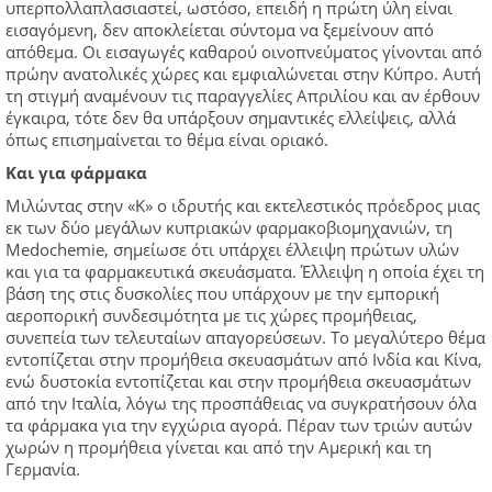
υπερπολλαπλασιαστεί, ωστόσο, επειδή η πρώτη ύλη είναι
εισαγόμενη, δεν αποκλείεται σύντομα να ξεμείνουν από
απόθεμα. Οι εισαγωγές καθαρού οινοπνεύματος γίνονται από
πρώην ανατολικές χώρες και εμφιαλώνεται στην Κύπρο. Αυτή
τη στιγμή αναμένουν τις παραγγελίες Απριλίου και αν έρθουν
έγκαιρα, τότε δεν θα υπάρξουν σημαντικές ελλείψεις, αλλά
όπως επισημαίνεται το θέμα είναι οριακό.
Και για φάρμακα
Μιλώντας στην «Κ» ο ιδρυτής και εκτελεστικός πρόεδρος μιας
εκ των δύο μεγάλων κυπριακών φαρμακοβιομηχανιών, τη
Medochemie, σημείωσε ότι υπάρχει έλλειψη πρώτων υλών
και για τα φαρμακευτικά σκευάσματα. Έλλειψη η οποία έχει τη
βάση της στις δυσκολίες που υπάρχουν με την εμπορική
αεροπορική συνδεσιμότητα με τις χώρες προμήθειας,
συνεπεία των τελευταίων απαγορεύσεων. Το μεγαλύτερο θέμα
εντοπίζεται στην προμήθεια σκευασμάτων από Ινδία και Κίνα,
ενώ δυστοκία εντοπίζεται και στην προμήθεια σκευασμάτων
από την Ιταλία, λόγω της προσπάθειας να συγκρατήσουν όλα
τα φάρμακα για την εγχώρια αγορά. Πέραν των τριών αυτών
χωρών η προμήθεια γίνεται και από την Αμερική και τη
Γερμανία.