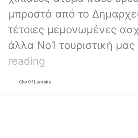
μπροστά από το Δημαρχεί
τέτοιες μεμονωμένες ασχ
άλλα Νο1 τουριστική μας
Εμείς
reading
το
βλέπουμε
εδώ
City Of Larnaka
και
μέρες…
εσείς;
Μπροστά
σας
είναι…